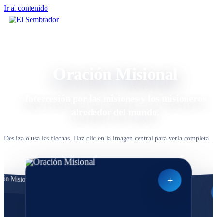
Ir al contenido
Inicio
Oración Misional
Nuestra Iglesia
Intercesión por las misiones y los misioneros
Ministerios
alrededor del mundo.
Reuniones
Desliza o usa las flechas. Haz clic en la imagen central para verla completa.
Acceder
+
×
+
Acceso privado
+