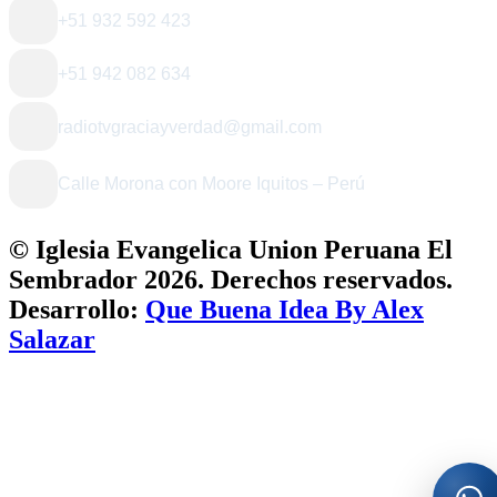
+51 932 592 423
+51 942 082 634
radiotvgraciayverdad@gmail.com
Calle Morona con Moore Iquitos – Perú
© Iglesia Evangelica Union Peruana El
Sembrador 2026. Derechos reservados.
Desarrollo:
Que Buena Idea By Alex
Equipo de comunicación
Salazar
Selecciona el área con la que deseas comunicarte.
Royla
Abrir WhatsApp
51932592423