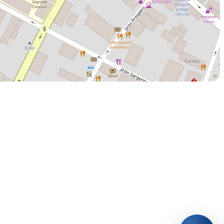
Equipo de comunicación
Selecciona el área con la que deseas comunicarte.
Royla
Abrir WhatsApp
51932592423