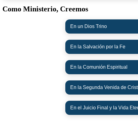
Como Ministerio, Creemos
En un Dios Trino
En la Salvación por la Fe
En la Comunión Espiritual
En la Segunda Venida de Cris
En el Juicio Final y la Vida Ete