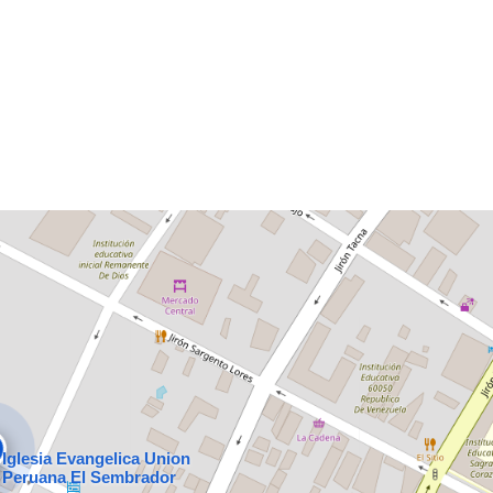
Iglesia Evangelica Union
Peruana El Sembrador