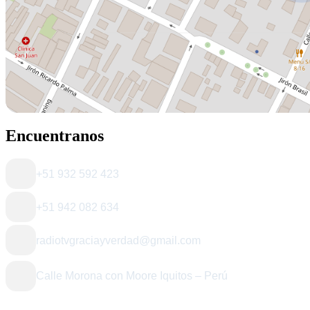
Encuentranos
+51 932 592 423
+51 942 082 634
radiotvgraciayverdad@gmail.com
Calle Morona con Moore Iquitos – Perú