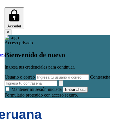
Acceder
×
Acceso privado
Bienvenido de nuevo
nes
Ingresa tus credenciales para continuar.
Usuario o correo
Contraseña
Mantener mi sesión iniciada
Entrar ahora
Formulario protegido con acceso seguro.
Peruana